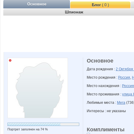
Основное
Блог
( 0 )
Шпионаж
Основное
Дата рождения :
2 Октября
Место рождения :
Россия
,
Н
Место нахождения :
Россия
Место проживания :
улица 
Любимые места :
Мега
(736
Интересы : не указаны
Комплименты
Портрет заполнен на 74 %