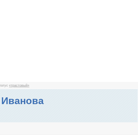
статус
«трастовый»
 Иванова