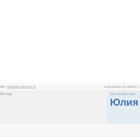
sok
:
iskosok.www.nn.ru
пользователь имеет 
008 году
настоящее имя:
Юлия