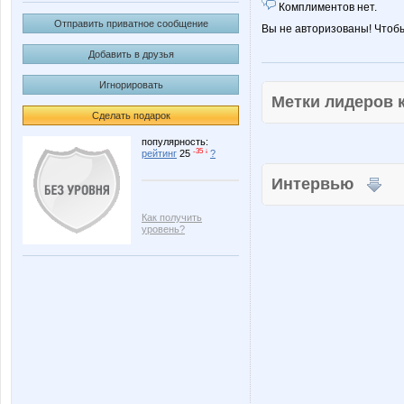
Комплиментов нет.
Отправить приватное сообщение
Вы не авторизованы! Чтоб
Добавить в друзья
Игнорировать
Метки лидеров
Сделать подарок
популярность:
-35 ↓
рейтинг
25
?
Интервью
Как получить
уровень?