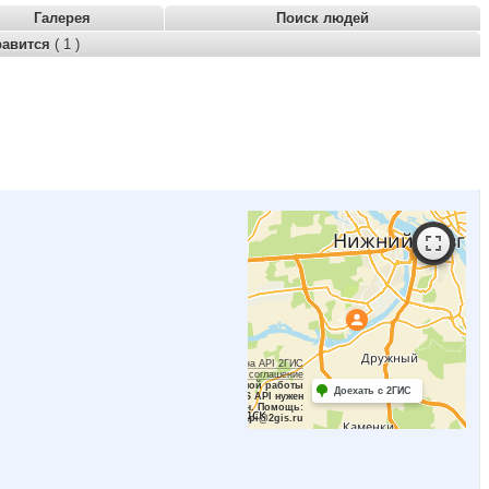
Галерея
Поиск людей
равится
( 1 )
Работает на API 2ГИС
Лицензионное соглашение
Для корректной работы
Доехать с 2ГИС
Raster JS API нужен
ключ. Помощь:
api@2gis.ru